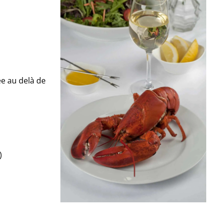
ée au delà de
)