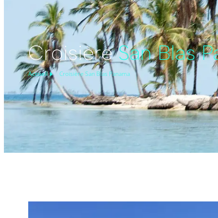
Croisière
San Blas 
Accueil
Croisière San Blas Panama