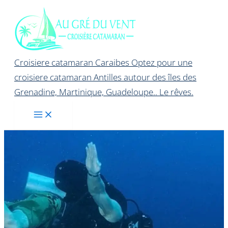
Aller
au
contenu
Croisiere catamaran Caraibes Optez pour une
croisiere catamaran Antilles autour des îles des
Grenadine, Martinique, Guadeloupe.. Le rêves.