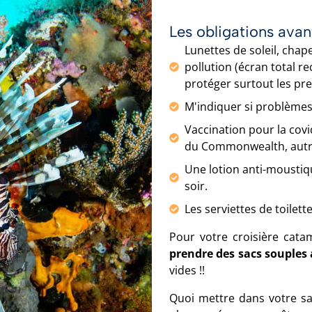
Les obligations avan
Lunettes de soleil, chap
pollution (écran total 
protéger surtout les pre
M'indiquer si problèmes 
Vaccination pour la covi
du Commonwealth, autrem
Une lotion anti-moustique
soir.
Les serviettes de toilett
Pour votre croisière cata
prendre des sacs souples a
vides !!
Quoi mettre dans votre sac