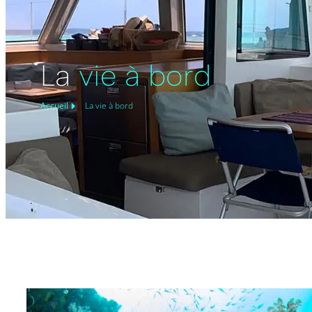
La
vie à bord
Accueil
La vie à bord